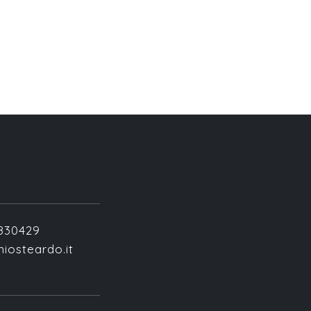
2830429
iosteardo.it