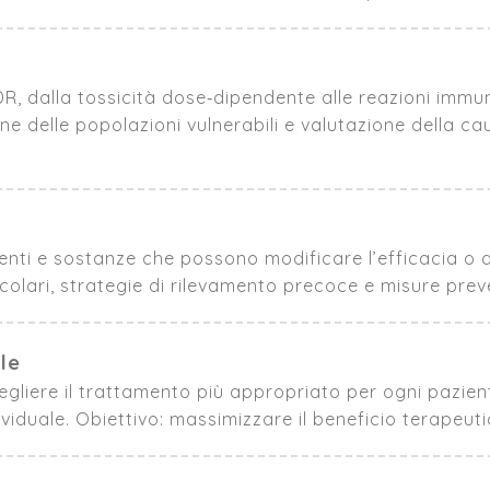
R, dalla tossicità dose‑dipendente alle reazioni immun
ione delle popolazioni vulnerabili e valutazione della ca
imenti e sostanze che possono modificare l’efficacia o a
ari, strategie di rilevamento precoce e misure preventi
le
cegliere il trattamento più appropriato per ogni pazien
ividuale. Obiettivo: massimizzare il beneficio terapeuti