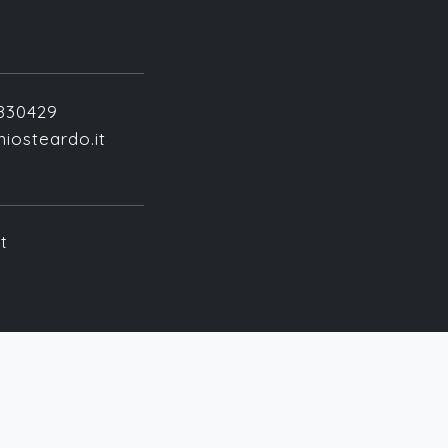
2830429
iosteardo.it
t