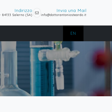
Indirizzo
Invia una Mail
 - 84133 Salerno (SA)
info@dottorantoniosteardo.it
EN